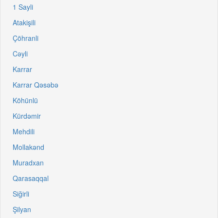
1 Sayli
Atakişili
Çöhranli
Cəyli
Karrar
Karrar Qəsəbə
Köhünlü
Kürdəmir
Mehdili
Mollakənd
Muradxan
Qarasaqqal
Siğirli
Şilyan